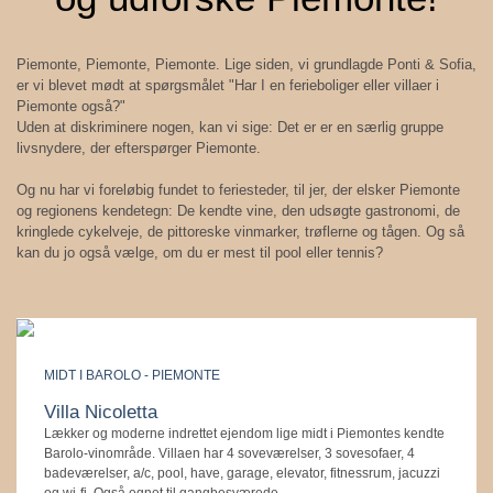
Piemonte, Piemonte, Piemonte. Lige siden, vi grundlagde Ponti & Sofia,
er vi blevet mødt at spørgsmålet "Har I en ferieboliger eller villaer i
Piemonte også?"
Uden at diskriminere nogen, kan vi sige: Det er er en særlig gruppe
livsnydere, der efterspørger Piemonte.
Og nu har vi foreløbig fundet to feriesteder, til jer, der elsker Piemonte
og regionens kendetegn: De kendte vine, den udsøgte gastronomi, de
kringlede cykelveje, de pittoreske vinmarker, trøflerne og tågen. Og så
kan du jo også vælge, om du er mest til pool eller tennis?
MIDT I BAROLO - PIEMONTE
Villa Nicoletta
Lækker og moderne indrettet ejendom lige midt i Piemontes kendte
Barolo-vinområde. Villaen har 4 soveværelser, 3 sovesofaer, 4
badeværelser, a/c, pool, have, garage, elevator, fitnessrum, jacuzzi