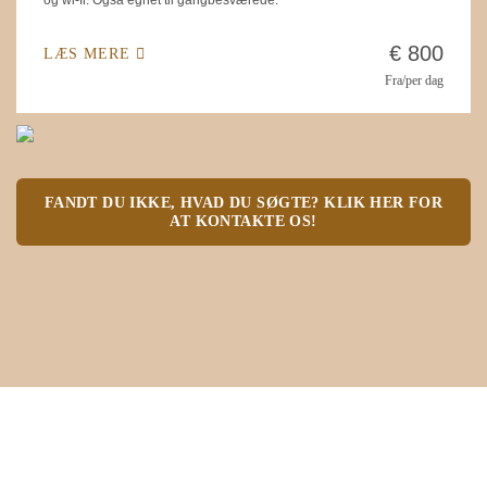
og wi-fi. Også egnet til gangbesværede.
€ 800
LÆS MERE
Fra/per dag
FANDT DU IKKE, HVAD DU SØGTE? KLIK HER FOR
AT KONTAKTE OS!