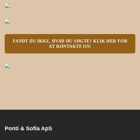
FANDT DU IKKE, HVAD DU SØGTE? KLIK HER FOR
AT KONTAKTE OS!
Ponti & Sofia ApS