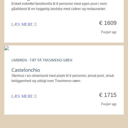
Enkelt indrettet familievilla til 8 personer med egen pool i nem
gåafstand til en hyggelig landsby med cafeer og restauranter.
€ 1609
LÆS MERE
Fra/per uge
UMBRIEN - TÆT PÅ TRASIMENO-SØEN
Castelonchio
Stenhus i en olivenlund med plads til 6 personer, privat pool, smuk
beliggenhed og udsigt over Trasimeno-søen.
€ 1715
LÆS MERE
Fra/per uge