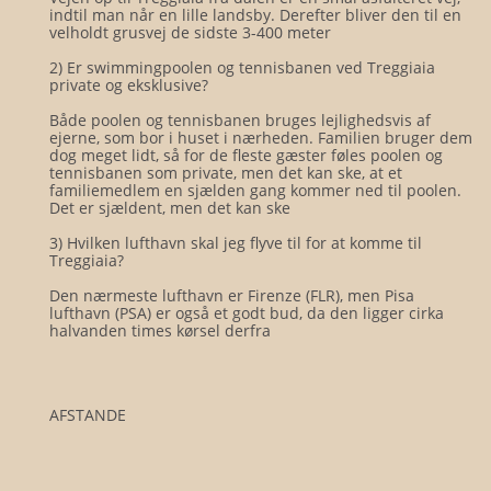
indtil man når en lille landsby. Derefter bliver den til en
velholdt grusvej de sidste 3-400 meter
2) Er swimmingpoolen og tennisbanen ved Treggiaia
private og eksklusive?
Både poolen og tennisbanen bruges lejlighedsvis af
ejerne, som bor i huset i nærheden. Familien bruger dem
dog meget lidt, så for de fleste gæster føles poolen og
tennisbanen som private, men det kan ske, at et
familiemedlem en sjælden gang kommer ned til poolen.
Det er sjældent, men det kan ske
3) Hvilken lufthavn skal jeg flyve til for at komme til
Treggiaia?
Den nærmeste lufthavn er Firenze (FLR), men Pisa
lufthavn (PSA) er også et godt bud, da den ligger cirka
halvanden times kørsel derfra
AFSTANDE