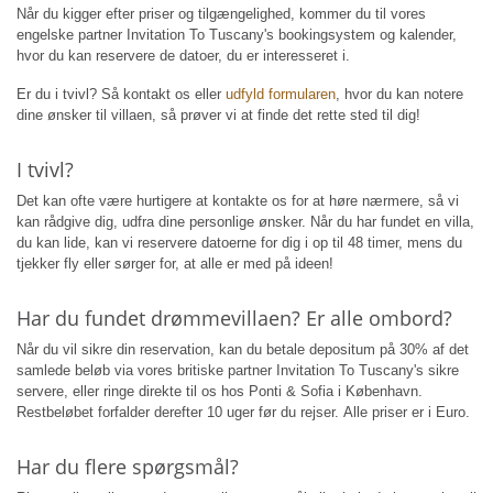
Når du kigger efter priser og tilgængelighed, kommer du til vores
engelske partner Invitation To Tuscany's bookingsystem og kalender,
hvor du kan reservere de datoer, du er interesseret i.
Er du i tvivl? Så kontakt os eller
udfyld formularen
, hvor du kan notere
dine ønsker til villaen, så prøver vi at finde det rette sted til dig!
I tvivl?
Det kan ofte være hurtigere at kontakte os for at høre nærmere, så vi
kan rådgive dig, udfra dine personlige ønsker. Når du har fundet en villa,
du kan lide, kan vi reservere datoerne for dig i op til 48 timer, mens du
tjekker fly eller sørger for, at alle er med på ideen!
Har du fundet drømmevillaen? Er alle ombord?
Når du vil sikre din reservation, kan du betale depositum på 30% af det
samlede beløb via vores britiske partner Invitation To Tuscany's sikre
servere, eller ringe direkte til os hos Ponti & Sofia i København.
Restbeløbet forfalder derefter 10 uger før du rejser. Alle priser er i Euro.
Har du flere spørgsmål?