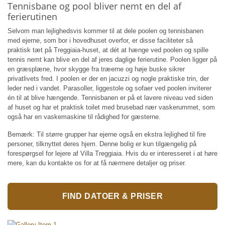
Tennisbane og pool bliver nemt en del af
ferierutinen
Selvom man lejlighedsvis kommer til at dele poolen og tennisbanen
med ejerne, som bor i hovedhuset overfor, er disse faciliteter så
praktisk tæt på Treggiaia-huset, at dét at hænge ved poolen og spille
tennis nemt kan blive en del af jeres daglige ferierutine. Poolen ligger på
en græsplæne, hvor skygge fra træerne og høje buske sikrer
privatlivets fred. I poolen er der en jacuzzi og nogle praktiske trin, der
leder ned i vandet. Parasoller, liggestole og sofaer ved poolen inviterer
én til at blive hængende. Tennisbanen er på et lavere niveau ved siden
af huset og har et praktisk toilet med brusebad nær vaskerummet, som
også har en vaskemaskine til rådighed for gæsterne.
Bemærk: Til større grupper har ejerne også en ekstra lejlighed til fire
personer, tilknyttet deres hjem. Denne bolig er kun tilgængelig på
forespørgsel for lejere af Villa Treggiaia. Hvis du er interesseret i at høre
mere, kan du kontakte os for at få nærmere detaljer og priser.
FIND DATOER & PRISER