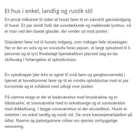
Et hus i enkel, landlig og rustik stil
En privat indkørsel til siden af huset fører til en særskilt gæsteindgang
til huset. Et par skridt forbi det overdækkede og møblerede lysthus, så
er man ved den buede glasdør, der vender ud mod poolen.
Glasdøren fører ind til husets indgang, som indtager hele stueetagen.
Her er der en sofa og en sovesofa foran pejsen, et langt spisebord til ti
personer og et lyst flisebelagt hjørnekøkken placeret bag en lav
skillevæg i forlængelse af opholdsstuen.
En spiraltrappe (der ikke er egnet til små børn og gangbesværede) i
hjørnet af hovedrummet fører op til en mindre opholdsstue med et par
kurvestole og et sofabord med udsigt over poolen.
På samme etage er der et badeværelse med brusekabine og to
håndvaske, et soveværelse med to enkeltsenge og et soveværelse
med dobbeltseng. I begge soveværelser er der aircondition. Huset er
indrettet i en enkel landlig og rustik stil. De store kastanjetræbjælker på
loftet, fliserne og parketgulvene vidner om ejernes omhyggelige
renovering.