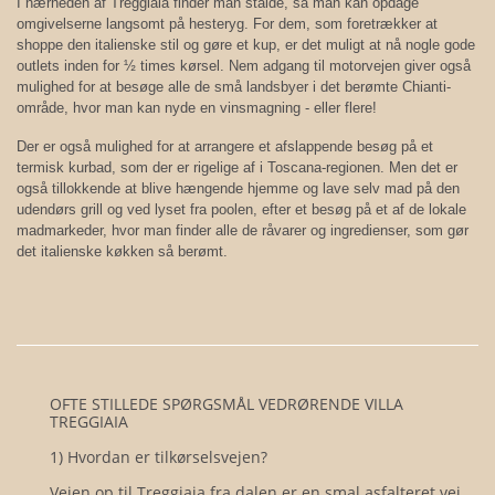
I nærheden af Treggiaia finder man stalde, så man kan opdage
omgivelserne langsomt på hesteryg. For dem, som foretrækker at
shoppe den italienske stil og gøre et kup, er det muligt at nå nogle gode
outlets inden for ½ times kørsel. Nem adgang til motorvejen giver også
mulighed for at besøge alle de små landsbyer i det berømte Chianti-
område, hvor man kan nyde en vinsmagning - eller flere!
Der er også mulighed for at arrangere et afslappende besøg på et
termisk kurbad, som der er rigelige af i Toscana-regionen. Men det er
også tillokkende at blive hængende hjemme og lave selv mad på den
udendørs grill og ved lyset fra poolen, efter et besøg på et af de lokale
madmarkeder, hvor man finder alle de råvarer og ingredienser, som gør
det italienske køkken så berømt.
OFTE STILLEDE SPØRGSMÅL VEDRØRENDE VILLA
TREGGIAIA
1) Hvordan er tilkørselsvejen?
Vejen op til Treggiaia fra dalen er en smal asfalteret vej,