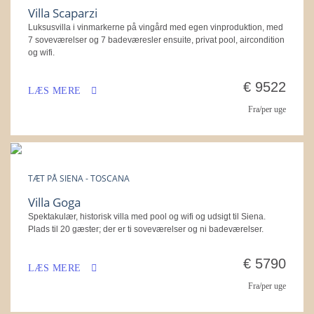
Villa Scaparzi
Luksusvilla i vinmarkerne på vingård med egen vinproduktion, med
7 soveværelser og 7 badeværesler ensuite, privat pool, aircondition
og wifi.
€ 9522
LÆS MERE
Fra/per uge
TÆT PÅ SIENA - TOSCANA
Villa Goga
Spektakulær, historisk villa med pool og wifi og udsigt til Siena.
Plads til 20 gæster; der er ti soveværelser og ni badeværelser.
€ 5790
LÆS MERE
Fra/per uge