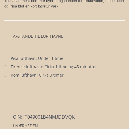
Toscanas mest berømte byer er også inden for rækkevidde, med Lucca
og Pisa blot en kort køretur væk.
AFSTANDE TIL LUFTHAVNE
Pisa lufthavn: Under 1 time
Firenze lufthavn: Cirka 1 time og 45 minutter
Rom lufthavn: Cirka 3 timer
CIN: IT049001B4NMJDDVQK
I NÆRHEDEN