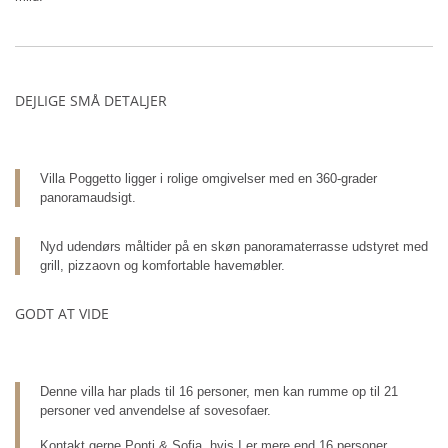
DEJLIGE SMÅ DETALJER
Villa Poggetto ligger i rolige omgivelser med en 360-grader
panoramaudsigt.
Nyd udendørs måltider på en skøn panoramaterrasse udstyret med
grill, pizzaovn og komfortable havemøbler.
GODT AT VIDE
Denne villa har plads til 16 personer, men kan rumme op til 21
personer ved anvendelse af sovesofaer.
Kontakt gerne Ponti & Sofia, hvis I er mere end 16 personer