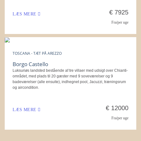
€ 7925
LÆS MERE
Fra/per uge
TOSCANA - TÆT PÅ AREZZO
Borgo Castello
Luksuriøs landsted bestående af tre villaer med udsigt over Chianti-
området, med plads til 20 gæster med 9 soveværelser og 9
badeværelser (alle ensuite), indhegnet pool, Jacuzzi, træningsrum
og aircondition.
€ 12000
LÆS MERE
Fra/per uge