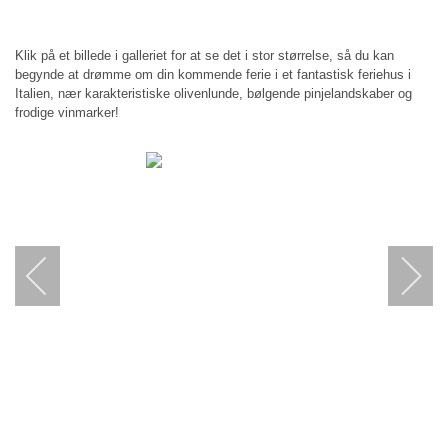
Klik på et billede i galleriet for at se det i stor størrelse, så du kan
begynde at drømme om din kommende ferie i et fantastisk feriehus i
Italien, nær karakteristiske olivenlunde, bølgende pinjelandskaber og
frodige vinmarker!
Item 0
Item 1
Item 2
Item 3
Item 4
Item 5
Item 6
Item 7
Item 8
Item 9
Item 10
Item 11
Item 12
Item 13
Item 14
Item 15
Item 16
Item 17
Item
Item 19
Item 20
Item 21
Item 22
Item 23
Item 24
Item 25
Item 26
Item 27
Item 28
Item 29
Item 30
Item 31
Item 32
Item 33
Item 34
Item 35
Item 36
Item