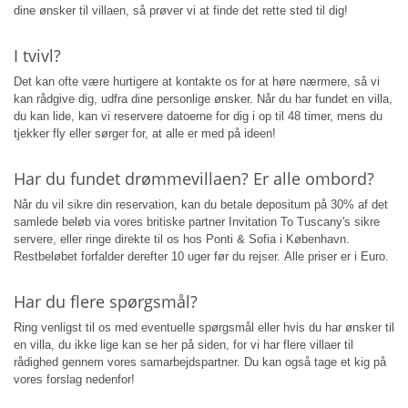
dine ønsker til villaen, så prøver vi at finde det rette sted til dig!
I tvivl?
Det kan ofte være hurtigere at kontakte os for at høre nærmere, så vi
kan rådgive dig, udfra dine personlige ønsker. Når du har fundet en villa,
du kan lide, kan vi reservere datoerne for dig i op til 48 timer, mens du
tjekker fly eller sørger for, at alle er med på ideen!
Har du fundet drømmevillaen? Er alle ombord?
Når du vil sikre din reservation, kan du betale depositum på 30% af det
samlede beløb via vores britiske partner Invitation To Tuscany's sikre
servere, eller ringe direkte til os hos Ponti & Sofia i København.
Restbeløbet forfalder derefter 10 uger før du rejser. Alle priser er i Euro.
Har du flere spørgsmål?
Ring venligst til os med eventuelle spørgsmål eller hvis du har ønsker til
en villa, du ikke lige kan se her på siden, for vi har flere villaer til
rådighed gennem vores samarbejdspartner. Du kan også tage et kig på
vores forslag nedenfor!