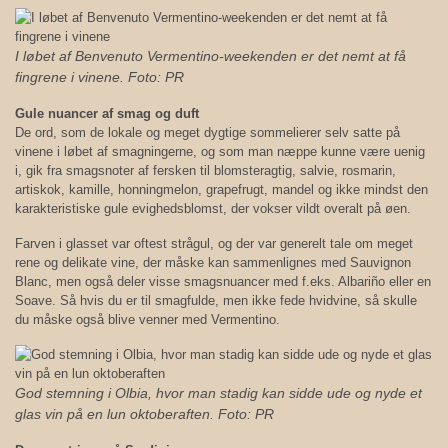
I løbet af Benvenuto Vermentino-weekenden er det nemt at få
fingrene i vinene. Foto: PR
Gule nuancer af smag og duft
De ord, som de lokale og meget dygtige sommelierer selv satte på
vinene i løbet af smagningerne, og som man næppe kunne være uenig
i, gik fra smagsnoter af fersken til blomsteragtig, salvie, rosmarin,
artiskok, kamille, honningmelon, grapefrugt, mandel og ikke mindst den
karakteristiske gule evighedsblomst, der vokser vildt overalt på øen.
Farven i glasset var oftest strågul, og der var generelt tale om meget
rene og delikate vine, der måske kan sammenlignes med Sauvignon
Blanc, men også deler visse smagsnuancer med f.eks. Albariño eller en
Soave. Så hvis du er til smagfulde, men ikke fede hvidvine, så skulle
du måske også blive venner med Vermentino.
God stemning i Olbia, hvor man stadig kan sidde ude og nyde et
glas vin på en lun oktoberaften. Foto: PR