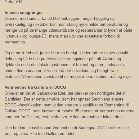
Foto: PR
Intense smagninger
Olbia er med sine cirka 60.000 indbyggere meget hyggelig og
overskuelig, og i oktober kan man stadig nyde milde temperaturer og
hænge ud på de mange udendørsbarer og restauranter til lyden af både
livemusik og lounge-DJ, mens man udvikler et tættere forhold til
Vermentino.
Og et nært forhold, ja det får man hurtigt. Under mit tre dages ophold
deltog jeg både i de professionelle smagninger på i alt 44 vine og
dykkede ned i den lokale gastronomi til frokost og aften, ledsaget af
endnu flere varianter af vinen. Så det udviklede sig hurtigt fra et
platonisk Vermentino-venskab til en meget intens relation, må jeg sige.
Vermentino fra Gallura er DOCG
Olbia er en del af Gallura-området, der dækker den nordligste del af
Sardinien. Det er dette område, som har opnået Sardiniens eneste
DOCG-klassifikation, nemlig den snævre klassifikation Vermentino di
Gallura DOCG, som kræver, at mindst 95 procent af Vermentino-druerne
kommer fra Gallura, resten skal være ikke-aromatiske lokale druer.
Den bredere klassifikation Vermentino di Sardegna DOC dækker hele
øen, og altså ikke kun Gallura-området.