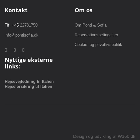
Kontakt
Om os
Tlf. +45
22781750
Om Ponti & Sofia
Reservationsbetingelser
info@pontisofia.dk
Cookie- og privatlivspolitik
Nyttige eksterne
links:
Rejsevejledning til Italien
Rejseforsikring til Italien
Design og udvikling af
W360.dk