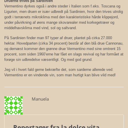
Druerne trives på Sardinien
Vermentino dyrkes også i andre steder i Italien som f.eks. Toscana og
Ligurien, men druen er især udbredt på Sardinien, hvor den trives utrolig
godt i terrænets mikroklima med den karakteristiske hårde klippejord,
under påvirkning af øens mange skovarealer med korkegetræer og
middelhavsklima med vind, sol og saltvand.
På Sardinien finder man 97 typer af druer, plantet på cirka 27.000
hektar. Hovedparten (cirka 34 procent) består af den blå drue Cannonau,
og dernæst kommer den grønne drue Vermentino med sine omtrent 15
procent, som siden 1960’erne har fået en slags revival og har formået at
forøge sin udbredelse væsentligt. Og med god grund.
Jeg vil i hvert fald gerne bekræfte det, som sarderne allerede ved:
Vermentino er en vindende vin, som man hurtigt kan blive vild med!
Manuela
Reportager fra la dolce vita